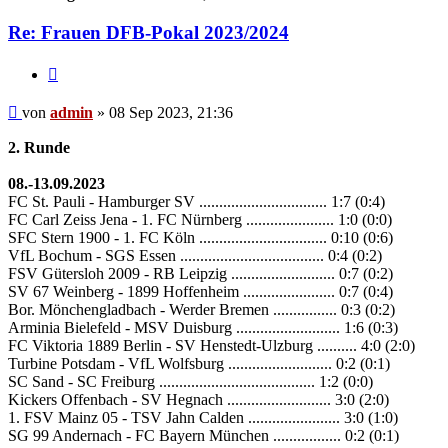
Re: Frauen DFB-Pokal 2023/2024
Zitieren
Beitrag
von
admin
»
08 Sep 2023, 21:36
2. Runde
08.-13.09.2023
FC St. Pauli - Hamburger SV ................................ 1:7 (0:4)
FC Carl Zeiss Jena - 1. FC Nürnberg ...................... 1:0 (0:0)
SFC Stern 1900 - 1. FC Köln ................................ 0:10 (0:6)
VfL Bochum - SGS Essen .................................... 0:4 (0:2)
FSV Gütersloh 2009 - RB Leipzig .......................... 0:7 (0:2)
SV 67 Weinberg - 1899 Hoffenheim ....................... 0:7 (0:4)
Bor. Mönchengladbach - Werder Bremen ................ 0:3 (0:2)
Arminia Bielefeld - MSV Duisburg .......................... 1:6 (0:3)
FC Viktoria 1889 Berlin - SV Henstedt-Ulzburg .......... 4:0 (2:0)
Turbine Potsdam - VfL Wolfsburg .......................... 0:2 (0:1)
SC Sand - SC Freiburg ....................................... 1:2 (0:0)
Kickers Offenbach - SV Hegnach .......................... 3:0 (2:0)
1. FSV Mainz 05 - TSV Jahn Calden ....................... 3:0 (1:0)
SG 99 Andernach - FC Bayern München ................. 0:2 (0:1)