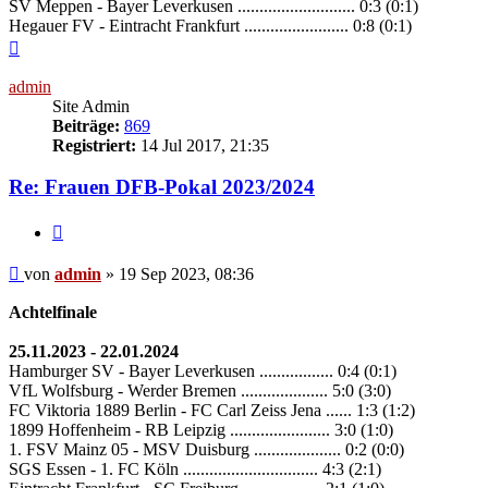
SV Meppen - Bayer Leverkusen ........................... 0:3 (0:1)
Hegauer FV - Eintracht Frankfurt ........................ 0:8 (0:1)
Nach
oben
admin
Site Admin
Beiträge:
869
Registriert:
14 Jul 2017, 21:35
Re: Frauen DFB-Pokal 2023/2024
Zitieren
Beitrag
von
admin
»
19 Sep 2023, 08:36
Achtelfinale
25.11.2023 - 22.01.2024
Hamburger SV - Bayer Leverkusen ................. 0:4 (0:1)
VfL Wolfsburg - Werder Bremen .................... 5:0 (3:0)
FC Viktoria 1889 Berlin - FC Carl Zeiss Jena ...... 1:3 (1:2)
1899 Hoffenheim - RB Leipzig ....................... 3:0 (1:0)
1. FSV Mainz 05 - MSV Duisburg .................... 0:2 (0:0)
SGS Essen - 1. FC Köln ............................... 4:3 (2:1)