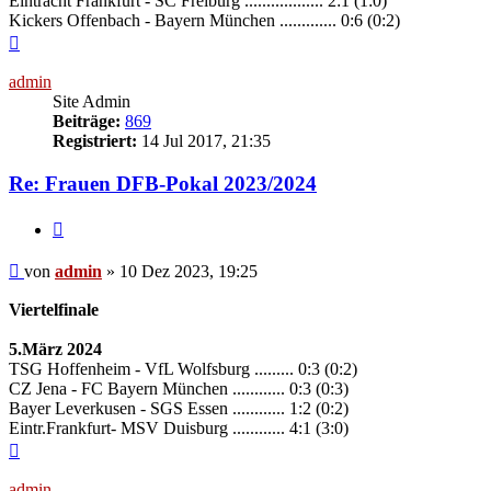
Eintracht Frankfurt - SC Freiburg .................. 2:1 (1:0)
Kickers Offenbach - Bayern München ............. 0:6 (0:2)
Nach
oben
admin
Site Admin
Beiträge:
869
Registriert:
14 Jul 2017, 21:35
Re: Frauen DFB-Pokal 2023/2024
Zitieren
Beitrag
von
admin
»
10 Dez 2023, 19:25
Viertelfinale
5.März 2024
TSG Hoffenheim - VfL Wolfsburg ......... 0:3 (0:2)
CZ Jena - FC Bayern München ............ 0:3 (0:3)
Bayer Leverkusen - SGS Essen ............ 1:2 (0:2)
Eintr.Frankfurt- MSV Duisburg ............ 4:1 (3:0)
Nach
oben
admin