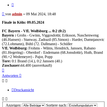
Zitieren
Beitrag
von
admin
»
09 Mai 2024, 18:48
Finale in Köln: 09.05.2024
FC Bayern - VfL Wolfsburg ... 0:2 (0:2)
Bayern :
Grohs - Gwinn, Viggosdottir, Eriksson, Naschenweng
(46.Hansen) - Stanway, Zadrazil (85.Simon) - Harder, Damnjanovic
(72.Lohmann), Bühl (72. Dallmann) - Schüller
VfL Wolfsburg:
Frohms - Wilms, Hendrich, Janssen, Rabano
(81.Hegering) - Oberdorf - Endemann (68.Jonsdottir), Huth, Brand
(90.+2 Wedemeyer) - Pajor, Popp
Tore:
0:1 Brand (14.), 0:2 Janssen (40.)
Zuschauer:
44.400 (ausverkauft)
Nach
oben
Antworten
Druckansicht
Anzeigen:
Sortiere nach: