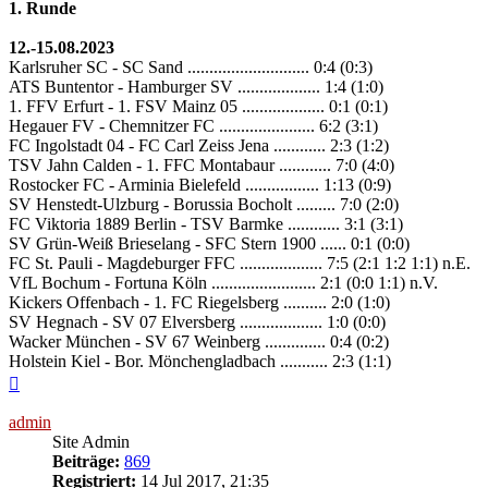
1. Runde
12.-15.08.2023
Karlsruher SC - SC Sand ............................ 0:4 (0:3)
ATS Buntentor - Hamburger SV ................... 1:4 (1:0)
1. FFV Erfurt - 1. FSV Mainz 05 ................... 0:1 (0:1)
Hegauer FV - Chemnitzer FC ...................... 6:2 (3:1)
FC Ingolstadt 04 - FC Carl Zeiss Jena ............ 2:3 (1:2)
TSV Jahn Calden - 1. FFC Montabaur ............ 7:0 (4:0)
Rostocker FC - Arminia Bielefeld ................. 1:13 (0:9)
SV Henstedt-Ulzburg - Borussia Bocholt ......... 7:0 (2:0)
FC Viktoria 1889 Berlin - TSV Barmke ............ 3:1 (3:1)
SV Grün-Weiß Brieselang - SFC Stern 1900 ...... 0:1 (0:0)
FC St. Pauli - Magdeburger FFC ................... 7:5 (2:1 1:2 1:1) n.E.
VfL Bochum - Fortuna Köln ........................ 2:1 (0:0 1:1) n.V.
Kickers Offenbach - 1. FC Riegelsberg .......... 2:0 (1:0)
SV Hegnach - SV 07 Elversberg ................... 1:0 (0:0)
Wacker München - SV 67 Weinberg .............. 0:4 (0:2)
Holstein Kiel - Bor. Mönchengladbach ........... 2:3 (1:1)
Nach
oben
admin
Site Admin
Beiträge:
869
Registriert:
14 Jul 2017, 21:35