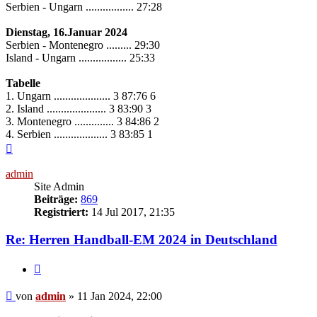
Serbien - Ungarn ................. 27:28
Dienstag, 16.Januar 2024
Serbien - Montenegro ......... 29:30
Island - Ungarn ................. 25:33
Tabelle
1. Ungarn .................... 3 87:76 6
2. Island ..................... 3 83:90 3
3. Montenegro .............. 3 84:86 2
4. Serbien ................... 3 83:85 1
Nach
oben
admin
Site Admin
Beiträge:
869
Registriert:
14 Jul 2017, 21:35
Re: Herren Handball-EM 2024 in Deutschland
Zitieren
Beitrag
von
admin
»
11 Jan 2024, 22:00