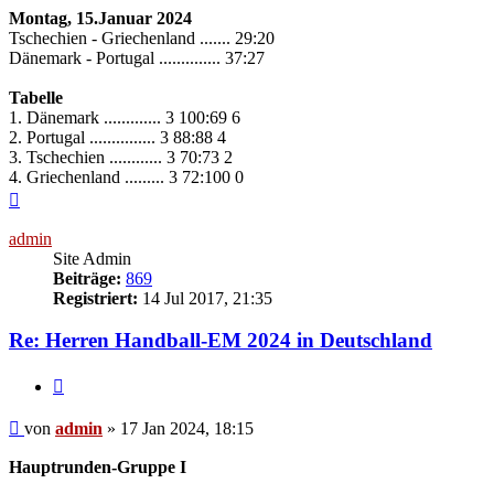
Montag, 15.Januar 2024
Tschechien - Griechenland ....... 29:20
Dänemark - Portugal .............. 37:27
Tabelle
1. Dänemark ............. 3 100:69 6
2. Portugal ............... 3 88:88 4
3. Tschechien ............ 3 70:73 2
4. Griechenland ......... 3 72:100 0
Nach
oben
admin
Site Admin
Beiträge:
869
Registriert:
14 Jul 2017, 21:35
Re: Herren Handball-EM 2024 in Deutschland
Zitieren
Beitrag
von
admin
»
17 Jan 2024, 18:15
Hauptrunden-Gruppe I