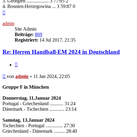
3. Georgien .................. 3 77:95 2
4. Bosnien-Herzegowina ... 3 59:87 0
Nach
oben
admin
Site Admin
Beiträge:
869
Registriert:
14 Jul 2017, 21:35
Re: Herren Handball-EM 2024 in Deutschland
Zitieren
Beitrag
von
admin
»
11 Jan 2024, 22:05
Gruppe F in München
Donnerstag, 11.Januar 2024
Portugal - Griechenland ........... 31:24
Dänemark - Tschechien ............ 23:14
Samstag, 13.Januar 2024
Tschechien - Portugal .............. 27:30
Griechenland - Dänemark ......... 28:40