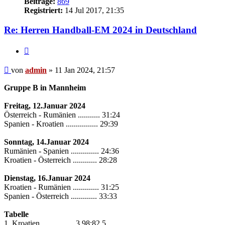
Beiträge:
869
Registriert:
14 Jul 2017, 21:35
Re: Herren Handball-EM 2024 in Deutschland
Zitieren
Beitrag
von
admin
»
11 Jan 2024, 21:57
Gruppe B in Mannheim
Freitag, 12.Januar 2024
Österreich - Rumänien ........... 31:24
Spanien - Kroatien ................ 29:39
Sonntag, 14.Januar 2024
Rumänien - Spanien .............. 24:36
Kroatien - Österreich ............ 28:28
Dienstag, 16.Januar 2024
Kroatien - Rumänien ............. 31:25
Spanien - Österreich ............. 33:33
Tabelle
1. Kroatien ................ 3 98:82 5