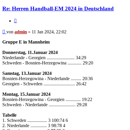
Re: Herren Handball-EM 2024 in Deutschland
Zitieren
Beitrag
von
admin
»
11 Jan 2024, 22:02
Gruppe E in Mannheim
Donnerstag, 11.Januar 2024
Niederlande - Georgien ........................ 34:29
Schweden - Bosnien-Herzegowina ............ 29:20
Samstag, 13.Januar 2024
Bosnien-Herzegowina - Niederlande ......... 20:36
Georgien - Schweden ........................... 26:42
Montag, 15.Januar 2024
Bosnien-Herzegowina - Georgien ............. 19:22
Schweden - Niederlande ....................... 29:28
Tabelle
1. Schweden ................. 3 100:74 6
2. Niederlande .............. 3 98:78 4