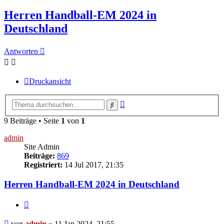
Herren Handball-EM 2024 in
Deutschland
Antworten
Druckansicht
Erweiterte
Suche
Suche
9 Beiträge • Seite
1
von
1
admin
Site Admin
Beiträge:
869
Registriert:
14 Jul 2017, 21:35
Herren Handball-EM 2024 in Deutschland
Zitieren
Beitrag
von
admin
»
11 Jan 2024, 21:55