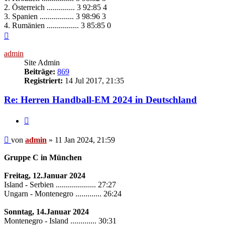
2. Österreich .............. 3 92:85 4
3. Spanien ................. 3 98:96 3
4. Rumänien ................ 3 85:85 0
Nach
oben
admin
Site Admin
Beiträge:
869
Registriert:
14 Jul 2017, 21:35
Re: Herren Handball-EM 2024 in Deutschland
Zitieren
Beitrag
von
admin
»
11 Jan 2024, 21:59
Gruppe C in München
Freitag, 12.Januar 2024
Island - Serbien .................... 27:27
Ungarn - Montenegro ............. 26:24
Sonntag, 14.Januar 2024
Montenegro - Island ............. 30:31