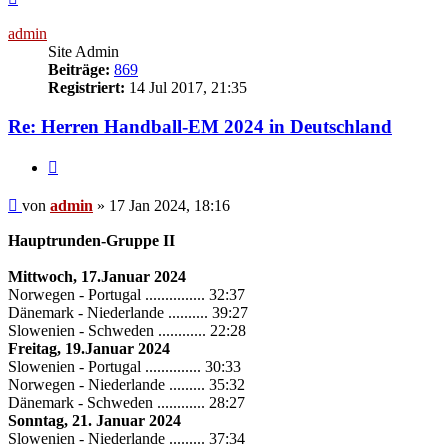
oben
admin
Site Admin
Beiträge:
869
Registriert:
14 Jul 2017, 21:35
Re: Herren Handball-EM 2024 in Deutschland
Zitieren
Beitrag
von
admin
»
17 Jan 2024, 18:16
Hauptrunden-Gruppe II
Mittwoch, 17.Januar 2024
Norwegen - Portugal ............... 32:37
Dänemark - Niederlande .......... 39:27
Slowenien - Schweden ............ 22:28
Freitag, 19.Januar 2024
Slowenien - Portugal .............. 30:33
Norwegen - Niederlande ......... 35:32
Dänemark - Schweden ............ 28:27
Sonntag, 21. Januar 2024
Slowenien - Niederlande ......... 37:34