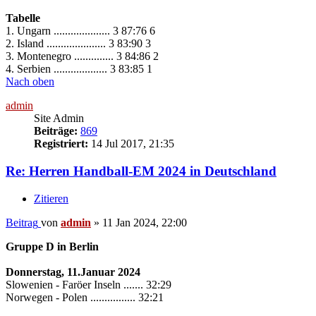
Tabelle
1. Ungarn .................... 3 87:76 6
2. Island ..................... 3 83:90 3
3. Montenegro .............. 3 84:86 2
4. Serbien ................... 3 83:85 1
Nach oben
admin
Site Admin
Beiträge:
869
Registriert:
14 Jul 2017, 21:35
Re: Herren Handball-EM 2024 in Deutschland
Zitieren
Beitrag
von
admin
»
11 Jan 2024, 22:00
Gruppe D in Berlin
Donnerstag, 11.Januar 2024
Slowenien - Faröer Inseln ....... 32:29
Norwegen - Polen ................ 32:21