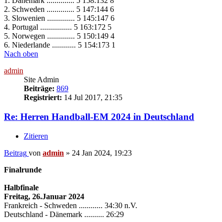
1. Dänemark .............. 5 158:132 8
2. Schweden .............. 5 147:144 6
3. Slowenien .............. 5 145:147 6
4. Portugal ................ 5 163:172 5
5. Norwegen .............. 5 150:149 4
6. Niederlande ............ 5 154:173 1
Nach oben
admin
Site Admin
Beiträge:
869
Registriert:
14 Jul 2017, 21:35
Re: Herren Handball-EM 2024 in Deutschland
Zitieren
Beitrag
von
admin
»
24 Jan 2024, 19:23
Finalrunde
Halbfinale
Freitag, 26.Januar 2024
Frankreich - Schweden ............ 34:30 n.V.
Deutschland - Dänemark .......... 26:29