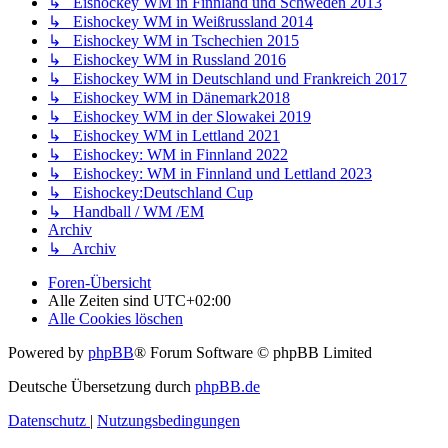
↳ Eishockey WM in Finnland und Schweden 2013
↳ Eishockey WM in Weißrussland 2014
↳ Eishockey WM in Tschechien 2015
↳ Eishockey WM in Russland 2016
↳ Eishockey WM in Deutschland und Frankreich 2017
↳ Eishockey WM in Dänemark2018
↳ Eishockey WM in der Slowakei 2019
↳ Eishockey WM in Lettland 2021
↳ Eishockey: WM in Finnland 2022
↳ Eishockey: WM in Finnland und Lettland 2023
↳ Eishockey:Deutschland Cup
↳ Handball / WM /EM
Archiv
↳ Archiv
Foren-Übersicht
Alle Zeiten sind
UTC+02:00
Alle Cookies löschen
Powered by
phpBB
® Forum Software © phpBB Limited
Deutsche Übersetzung durch
phpBB.de
Datenschutz
|
Nutzungsbedingungen