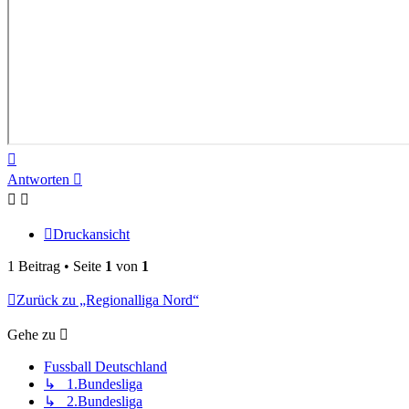
Nach
oben
Antworten
Druckansicht
1 Beitrag • Seite
1
von
1
Zurück zu „Regionalliga Nord“
Gehe zu
Fussball Deutschland
↳ 1.Bundesliga
↳ 2.Bundesliga