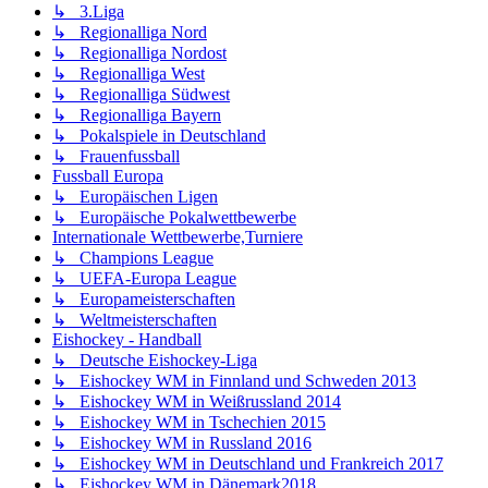
↳ 3.Liga
↳ Regionalliga Nord
↳ Regionalliga Nordost
↳ Regionalliga West
↳ Regionalliga Südwest
↳ Regionalliga Bayern
↳ Pokalspiele in Deutschland
↳ Frauenfussball
Fussball Europa
↳ Europäischen Ligen
↳ Europäische Pokalwettbewerbe
Internationale Wettbewerbe,Turniere
↳ Champions League
↳ UEFA-Europa League
↳ Europameisterschaften
↳ Weltmeisterschaften
Eishockey - Handball
↳ Deutsche Eishockey-Liga
↳ Eishockey WM in Finnland und Schweden 2013
↳ Eishockey WM in Weißrussland 2014
↳ Eishockey WM in Tschechien 2015
↳ Eishockey WM in Russland 2016
↳ Eishockey WM in Deutschland und Frankreich 2017
↳ Eishockey WM in Dänemark2018