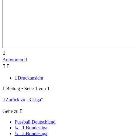
Nach
oben
Antworten
Druckansicht
1 Beitrag • Seite
1
von
1
Zurück zu „3.Liga“
Gehe zu
Fussball Deutschland
↳ 1.Bundesliga
↳ 2.Bundesliga