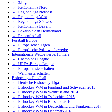
↳ 3.Liga
↳ Regionalliga Nord
↳ Regionalliga Nordost
↳ Regionalliga West
↳ Regionalliga Südwest
↳ Regionalliga Bayern
↳ Pokalspiele in Deutschland
↳ Frauenfussball
Fussball Europa
↳ Europäischen Ligen
↳ Europäische Pokalwettbewerbe
Internationale Wettbewerbe,Turniere
↳ Champions League
↳ UEFA-Europa League
↳ Europameisterschaften
↳ Weltmeisterschaften
Eishockey - Handball
↳ Deutsche Eishockey-Liga
↳ Eishockey WM in Finnland und Schweden 2013
↳ Eishockey WM in Weißrussland 2014
↳ Eishockey WM in Tschechien 2015
↳ Eishockey WM in Russland 2016
↳ Eishockey WM in Deutschland und Frankreich 2017
↳ Eishockey WM in Dänemark2018