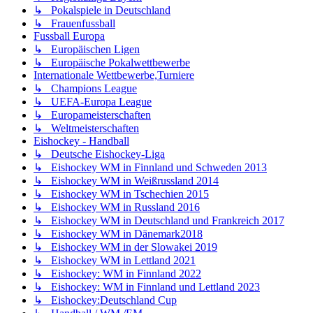
↳ Pokalspiele in Deutschland
↳ Frauenfussball
Fussball Europa
↳ Europäischen Ligen
↳ Europäische Pokalwettbewerbe
Internationale Wettbewerbe,Turniere
↳ Champions League
↳ UEFA-Europa League
↳ Europameisterschaften
↳ Weltmeisterschaften
Eishockey - Handball
↳ Deutsche Eishockey-Liga
↳ Eishockey WM in Finnland und Schweden 2013
↳ Eishockey WM in Weißrussland 2014
↳ Eishockey WM in Tschechien 2015
↳ Eishockey WM in Russland 2016
↳ Eishockey WM in Deutschland und Frankreich 2017
↳ Eishockey WM in Dänemark2018
↳ Eishockey WM in der Slowakei 2019
↳ Eishockey WM in Lettland 2021
↳ Eishockey: WM in Finnland 2022
↳ Eishockey: WM in Finnland und Lettland 2023
↳ Eishockey:Deutschland Cup