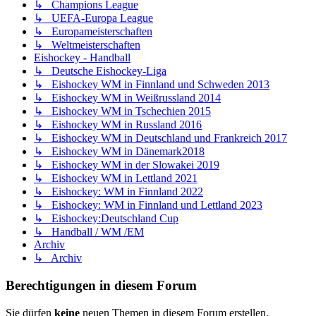
↳ Champions League
↳ UEFA-Europa League
↳ Europameisterschaften
↳ Weltmeisterschaften
Eishockey - Handball
↳ Deutsche Eishockey-Liga
↳ Eishockey WM in Finnland und Schweden 2013
↳ Eishockey WM in Weißrussland 2014
↳ Eishockey WM in Tschechien 2015
↳ Eishockey WM in Russland 2016
↳ Eishockey WM in Deutschland und Frankreich 2017
↳ Eishockey WM in Dänemark2018
↳ Eishockey WM in der Slowakei 2019
↳ Eishockey WM in Lettland 2021
↳ Eishockey: WM in Finnland 2022
↳ Eishockey: WM in Finnland und Lettland 2023
↳ Eishockey:Deutschland Cup
↳ Handball / WM /EM
Archiv
↳ Archiv
Berechtigungen in diesem Forum
Sie dürfen
keine
neuen Themen in diesem Forum erstellen.