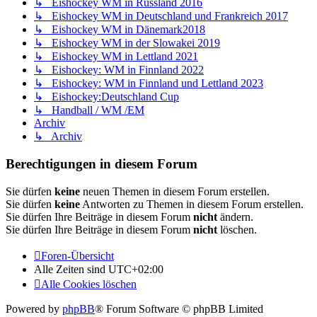
↳ Eishockey WM in Russland 2016
↳ Eishockey WM in Deutschland und Frankreich 2017
↳ Eishockey WM in Dänemark2018
↳ Eishockey WM in der Slowakei 2019
↳ Eishockey WM in Lettland 2021
↳ Eishockey: WM in Finnland 2022
↳ Eishockey: WM in Finnland und Lettland 2023
↳ Eishockey:Deutschland Cup
↳ Handball / WM /EM
Archiv
↳ Archiv
Berechtigungen in diesem Forum
Sie dürfen
keine
neuen Themen in diesem Forum erstellen.
Sie dürfen
keine
Antworten zu Themen in diesem Forum erstellen.
Sie dürfen Ihre Beiträge in diesem Forum
nicht
ändern.
Sie dürfen Ihre Beiträge in diesem Forum
nicht
löschen.
Foren-Übersicht
Alle Zeiten sind
UTC+02:00
Alle Cookies löschen
Powered by
phpBB
® Forum Software © phpBB Limited