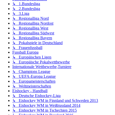
↳ 1.Bundesliga
↳ 2.Bundesliga
↳ 3.Liga
↳ Regionalliga Nord
↳ Regionalliga Nordost
↳ Regionalliga West
↳ Regionalliga Südwest
↳ Regionalliga Bayern
↳ Pokalspiele in Deutschland
↳ Frauenfussball
Fussball Europa
↳ Europäischen Ligen
↳ Europäische Pokalwettbewerbe
Internationale Wettbewerbe,Turniere
↳ Champions League
↳ UEFA-Europa League
↳ Europameisterschaften
↳ Weltmeisterschaften
Eishockey - Handball
↳ Deutsche Eishockey-Liga
↳ Eishockey WM in Finnland und Schweden 2013
↳ Eishockey WM in Weißrussland 2014
↳ Eishockey WM in Tschechien 2015