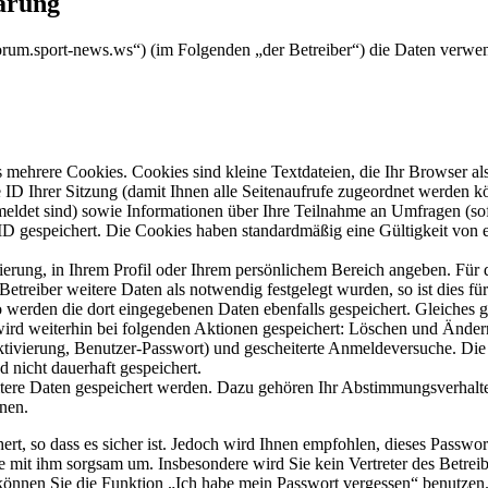
ärung
/forum.sport-news.ws“) (im Folgenden „der Betreiber“) die Daten verw
mehrere Cookies. Cookies sind kleine Textdateien, die Ihr Browser al
le ID Ihrer Sitzung (damit Ihnen alle Seitenaufrufe zugeordnet werden 
meldet sind) sowie Informationen über Ihre Teilnahme an Umfragen (sof
-ID gespeichert. Die Cookies haben standardmäßig eine Gültigkeit von e
rierung, in Ihrem Profil oder Ihrem persönlichem Bereich angeben. Für 
eiber weitere Daten als notwendig festgelegt wurden, so ist dies für 
so werden die dort eingegebenen Daten ebenfalls gespeichert. Gleiches g
 wird weiterhin bei folgenden Aktionen gespeichert: Löschen und Ände
ktivierung, Benutzer-Passwort) und gescheiterte Anmeldeversuche. D
d nicht dauerhaft gespeichert.
itere Daten gespeichert werden. Dazu gehören Ihr Abstimmungsverhalte
nen.
rt, so dass es sicher ist. Jedoch wird Ihnen empfohlen, dieses Passwo
ie mit ihm sorgsam um. Insbesondere wird Sie kein Vertreter des Betrei
o können Sie die Funktion „Ich habe mein Passwort vergessen“ benutz