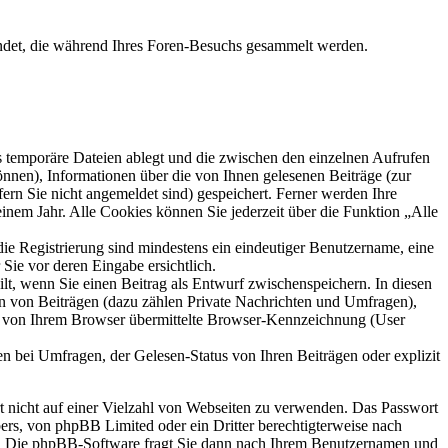
endet, die während Ihres Foren-Besuchs gesammelt werden.
s temporäre Dateien ablegt und die zwischen den einzelnen Aufrufen
können), Informationen über die von Ihnen gelesenen Beiträge (zur
ern Sie nicht angemeldet sind) gespeichert. Ferner werden Ihre
inem Jahr. Alle Cookies können Sie jederzeit über die Funktion „Alle
die Registrierung sind mindestens ein eindeutiger Benutzername, eine
Sie vor deren Eingabe ersichtlich.
ilt, wenn Sie einen Beitrag als Entwurf zwischenspeichern. In diesen
rn von Beiträgen (dazu zählen Private Nachrichten und Umfragen),
ie von Ihrem Browser übermittelte Browser-Kennzeichnung (User
n bei Umfragen, der Gelesen-Status von Ihren Beiträgen oder explizit
rt nicht auf einer Vielzahl von Webseiten zu verwenden. Das Passwort
bers, von phpBB Limited oder ein Dritter berechtigterweise nach
en. Die phpBB-Software fragt Sie dann nach Ihrem Benutzernamen und