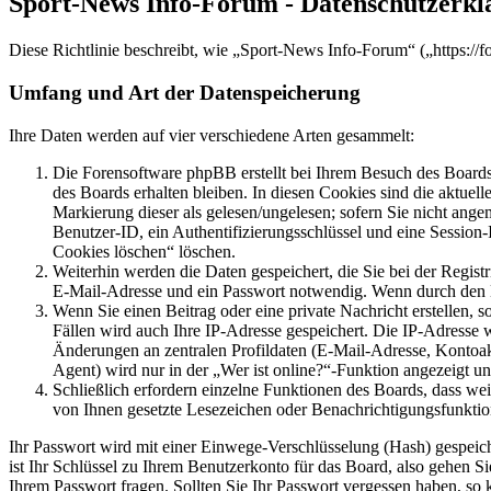
Sport-News Info-Forum - Datenschutzerkl
Diese Richtlinie beschreibt, wie „Sport-News Info-Forum“ („https:/
Umfang und Art der Datenspeicherung
Ihre Daten werden auf vier verschiedene Arten gesammelt:
Die Forensoftware phpBB erstellt bei Ihrem Besuch des Boards 
des Boards erhalten bleiben. In diesen Cookies sind die aktuel
Markierung dieser als gelesen/ungelesen; sofern Sie nicht ange
Benutzer-ID, ein Authentifizierungsschlüssel und eine Session
Cookies löschen“ löschen.
Weiterhin werden die Daten gespeichert, die Sie bei der Regist
E-Mail-Adresse und ein Passwort notwendig. Wenn durch den Betr
Wenn Sie einen Beitrag oder eine private Nachricht erstellen, 
Fällen wird auch Ihre IP-Adresse gespeichert. Die IP-Adresse
Änderungen an zentralen Profildaten (E-Mail-Adresse, Kontoa
Agent) wird nur in der „Wer ist online?“-Funktion angezeigt un
Schließlich erfordern einzelne Funktionen des Boards, dass we
von Ihnen gesetzte Lesezeichen oder Benachrichtigungsfunktio
Ihr Passwort wird mit einer Einwege-Verschlüsselung (Hash) gespeiche
ist Ihr Schlüssel zu Ihrem Benutzerkonto für das Board, also gehen S
Ihrem Passwort fragen. Sollten Sie Ihr Passwort vergessen haben, s