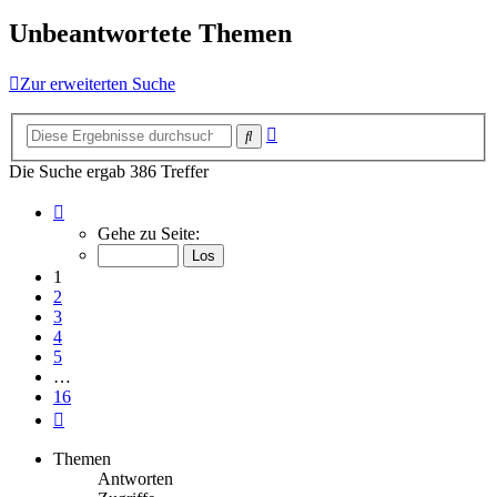
Unbeantwortete Themen
Zur erweiterten Suche
Erweiterte
Suche
Suche
Die Suche ergab 386 Treffer
Seite
1
Gehe zu Seite:
von
16
1
2
3
4
5
…
16
Nächste
Themen
Antworten