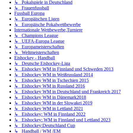
↳ Pokalspiele in Deutschland
↳ Frauenfussball
Fussball Europa
↳ Europäischen Ligen
↳ Europäische Pokalwettbewerbe
Internationale Wettbewerbe,Turniere
↳ Champions League
↳ UEFA-Europa League
↳ Europameisterschaften
↳ Weltmeisterschaften
Eishockey - Handball
↳ Deutsche Eishockey-Liga
↳ Eishockey WM in Finnland und Schweden 2013
↳ Eishockey WM in Weißrussland 2014
↳ Eishockey WM in Tschechien 2015
↳ Eishockey WM in Russland 2016
↳ Eishockey WM in Deutschland und Frankreich 2017
↳ Eishockey WM in Dänemark2018
↳ Eishockey WM in der Slowakei 2019
↳ Eishockey WM in Lettland 2021
↳ Eishockey: WM in Finnland 2022
↳ Eishockey: WM in Finnland und Lettland 2023
↳ Eishockey:Deutschland Cup
↳ Handball / WM /EM