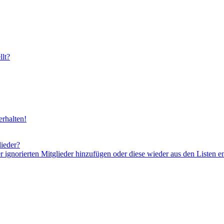
lt?
rhalten!
lieder?
er ignorierten Mitglieder hinzufügen oder diese wieder aus den Listen e