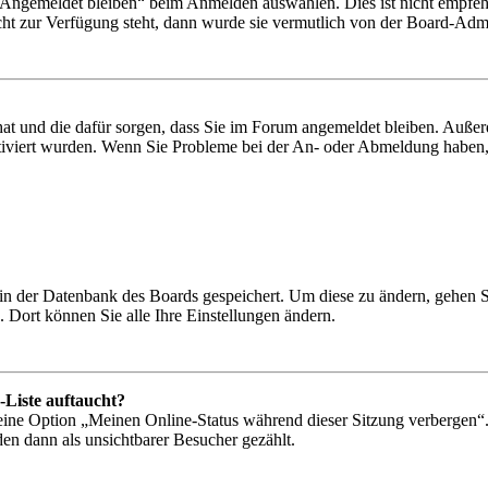
„Angemeldet bleiben“ beim Anmelden auswählen. Dies ist nicht empfeh
cht zur Verfügung steht, dann wurde sie vermutlich von der Board-Admin
 hat und die dafür sorgen, dass Sie im Forum angemeldet bleiben. Auß
ktiviert wurden. Wenn Sie Probleme bei der An- oder Abmeldung haben,
n in der Datenbank des Boards gespeichert. Um diese zu ändern, gehen 
 Dort können Sie alle Ihre Einstellungen ändern.
-Liste auftaucht?
 eine Option „Meinen Online-Status während dieser Sitzung verbergen“
den dann als unsichtbarer Besucher gezählt.