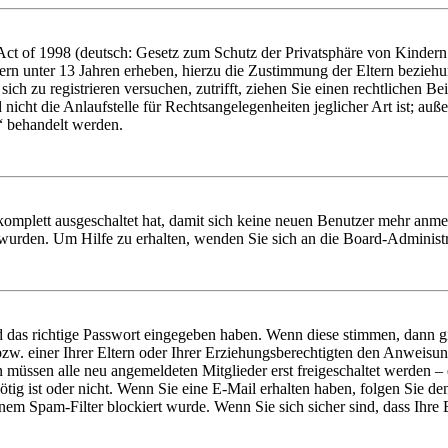
t of 1998 (deutsch: Gesetz zum Schutz der Privatsphäre von Kindern i
ern unter 13 Jahren erheben, hierzu die Zustimmung der Eltern bezieh
e sich zu registrieren versuchen, zutrifft, ziehen Sie einen rechtlichen
icht die Anlaufstelle für Rechtsangelegenheiten jeglicher Art ist; auße
“ behandelt werden.
 komplett ausgeschaltet hat, damit sich keine neuen Benutzer mehr anme
 wurden. Um Hilfe zu erhalten, wenden Sie sich an die Board-Administr
d das richtige Passwort eingegeben haben. Wenn diese stimmen, dann 
zw. einer Ihrer Eltern oder Ihrer Erziehungsberechtigten den Anweisung
n müssen alle neu angemeldeten Mitglieder erst freigeschaltet werden – 
nötig ist oder nicht. Wenn Sie eine E-Mail erhalten haben, folgen Sie d
em Spam-Filter blockiert wurde. Wenn Sie sich sicher sind, dass Ihre