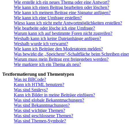
Wie erstelle ich ein neues Thema oder eine Antwort?
Wie kann ich einen Beitrag bearbeiten oder löschen?
Wie kann ich meinem Beitrag eine Signatur anfügen?
Wie kann ich eine Umfrage erstellen?
Wieso kann ich nicht mehr Antwortmöglichkeiten erstellen?
Wie bearbeite oder lösche ich eine Umfrage?
Warum kann ich auf bestimmte Foren nicht zugreifen?
Weshalb kann ich keine Dateianhänge anfügen?
Weshalb wurde ich verwarnt?
Wie kann ich Beiträge den Moderatoren melden?
Was bewirkt die „Speichern“-Schaltfläche beim Schreiben eine
Warum muss mein Beitrag erst freigegeben werden?
Wie markiere ich ein Thema als neu?
Textformatierung und Thementypen
Was ist BBCode?
Kann ich HTML benutzen?
Was sind Smileys?
Kann ich Bilder in meine Beiträge einfügen?
Was sind globale Bekanntmachungen?
Was sind Bekanntmachungen?
Was sind wichtige Themen?
Was sind geschlossene Themen?
Was sind Themen-Symbole?